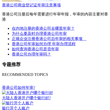
香港公司商业登记证年审注意事项
香港公司注册后每年需要进行年审年报，年审的内容主要对香
港
在内地注册的香港公司去哪里年审？
为什么要及时办理香港公司年审
正规企业注册香港公司后年审的相关事项
香港公司年审如何办理 年审办理流程
如何查询香港公司是否年审
香港公司办理年审吗？
专题推荐
RECOMMENDED TOPICS
香港公司如何年审?
大陆人香港开户哪个银行好?
银行开个人账户