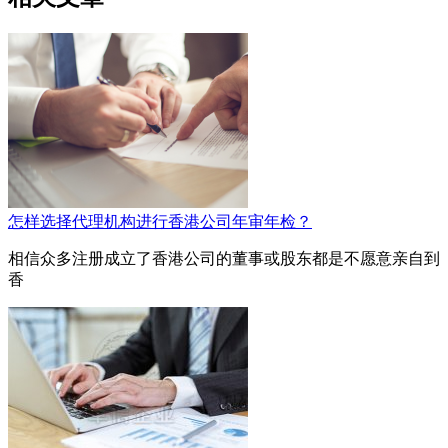
怎样选择代理机构进行香港公司年审年检？
相信众多注册成立了香港公司的董事或股东都是不愿意亲自到
香