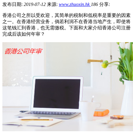
发布日期:
2019-07-12
来源:
www.zhuoxin.hk
186
分享:
香港公司之所以受欢迎，其简单的税制和低税率是重要的因素
之一。在香港经营业务，倘若利润不在香港当地产生，即使将
这笔钱汇到香港，也无需缴税。下面和大家介绍香港公司注册
完成后该如何年审？