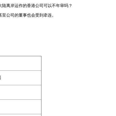
大陆离岸运作的香港公司可以不年审吗？
甚至公司的董事也会受到牵连。
罚