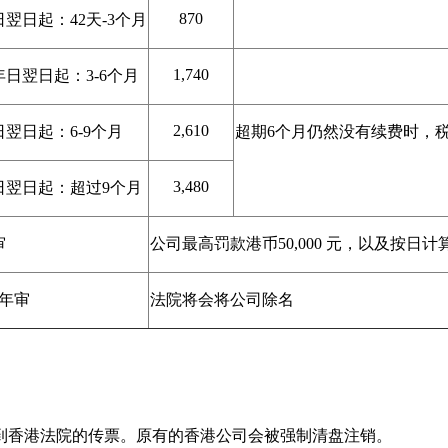
870
翌日起：42天-3个月
1,740
日翌日起：3-6个月
2,610
翌日起：6-9个月
超期6个月仍然没有续费时，
3,480
日翌日起：超过9个月
审
公司最高罚款港币50,000 元，以及按日计
年审
法院将会将公司除名
到香港法院的传票。原有的香港公司会被强制清盘注销。