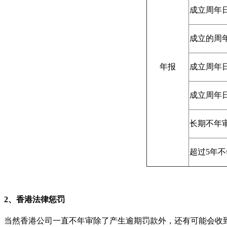
成立周年日
成立的周年
年报
成立周年日
成立周年
长期不年
超过5年不
2、香港法律惩罚
当然香港公司一直不年审除了产生逾期罚款外，还有可能会收