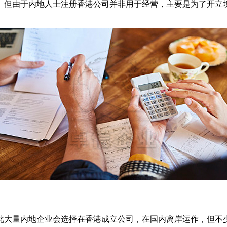
。但由于内地人士注册香港公司并非用于经营，主要是为了开立
此大量内地企业会选择在香港成立公司，在国内离岸运作，但不