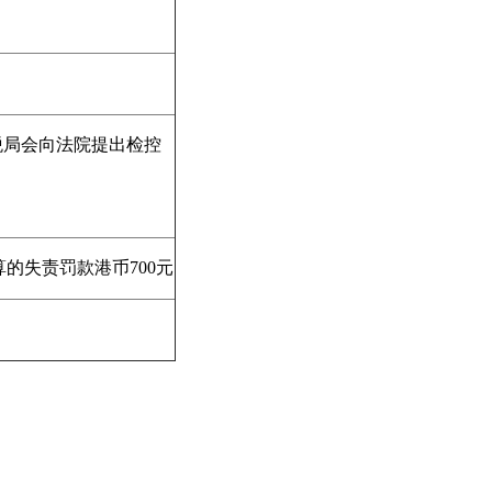
税局会向法院提出检控
算的失责罚款港币700元