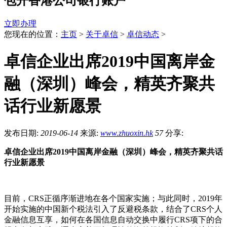
包开香港公司银行账户
立即办理
您现在的位置：
主页
>
关于卓信
>
卓信动态
>
卓信企业出席2019中国离岸金
融（深圳）峰会，精英齐聚共
话行业新愿景
发布日期:
2019-06-14
来源:
www.zhuoxin.hk
57
分享:
卓信企业出席
2019
中国离岸金融（深圳）峰会，精英齐聚共话
行业新愿景
目前，
CRS
正循序渐进地在各个国家实施；与此同时，
2019
年
开始实施的中国新个税法引入了反避税条款，结合了
CRS
个人
金融信息互享，如何在各国信息自动交换中履行
CRS
项下的合